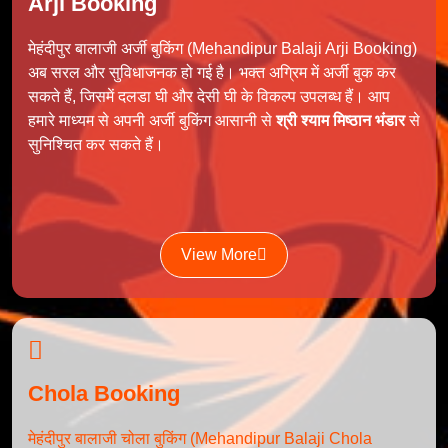
Arji Booking
मेहंदीपुर बालाजी अर्जी बुकिंग (Mehandipur Balaji Arji Booking)
अब सरल और सुविधाजनक हो गई है। भक्त अग्रिम में अर्जी बुक कर
सकते हैं, जिसमें दलडा घी और देसी घी के विकल्प उपलब्ध हैं। आप
हमारे माध्यम से अपनी अर्जी बुकिंग आसानी से
श्री श्याम मिष्ठान भंडार
से
सुनिश्चित कर सकते हैं।
View More
Chola Booking
मेहंदीपुर बालाजी चोला बुकिंग (Mehandipur Balaji Chola