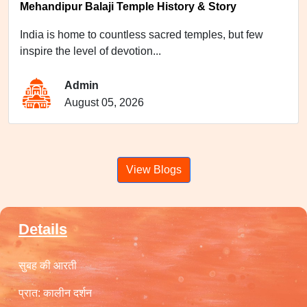
Mehandipur Balaji Temple History & Story
India is home to countless sacred temples, but few
inspire the level of devotion...
Admin
August 05, 2026
View Blogs
Details
सुबह की आरती
प्रात: कालीन दर्शन