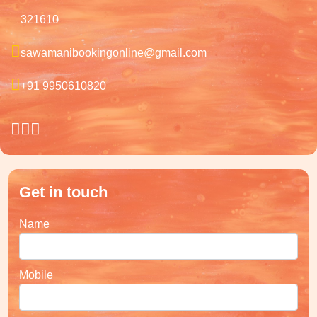
321610
sawamanibookingonline@gmail.com
+91 9950610820
Get in touch
Name
Mobile